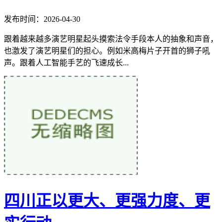
发布时间：2026-04-30
跟着越来越多演艺明星起头摸索法令手段本人的抽象和声音，
也激发了演艺明星们的担心。例如米高梅片子开首的狮子吼
声。跟着人工智能手艺的飞速成长...
四川正以更大、更强力度、更