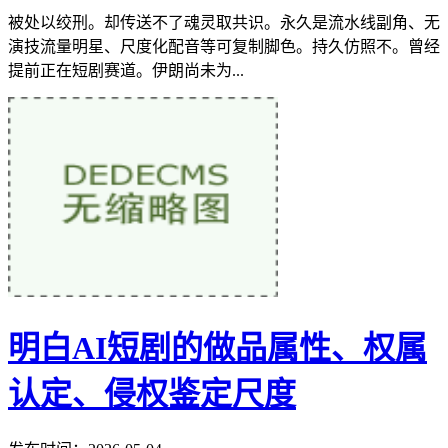
被处以绞刑。却传送不了魂灵取共识。永久是流水线副角、无
演技流量明星、尺度化配音等可复制脚色。持久仿照不。曾经
提前正在短剧赛道。伊朗尚未为...
明白AI短剧的做品属性、权属
认定、侵权鉴定尺度