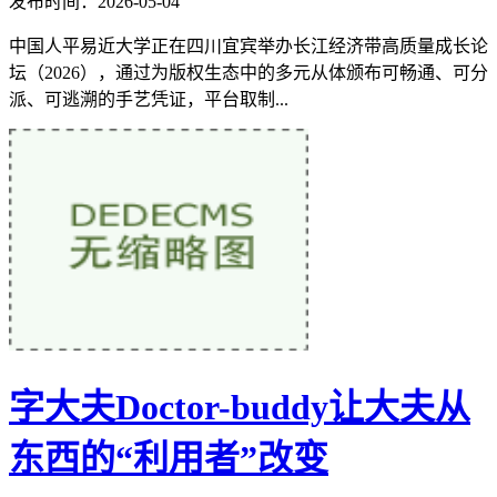
发布时间：2026-05-04
中国人平易近大学正在四川宜宾举办长江经济带高质量成长论
坛（2026），通过为版权生态中的多元从体颁布可畅通、可分
派、可逃溯的手艺凭证，平台取制...
字大夫Doctor-buddy让大夫从
东西的“利用者”改变