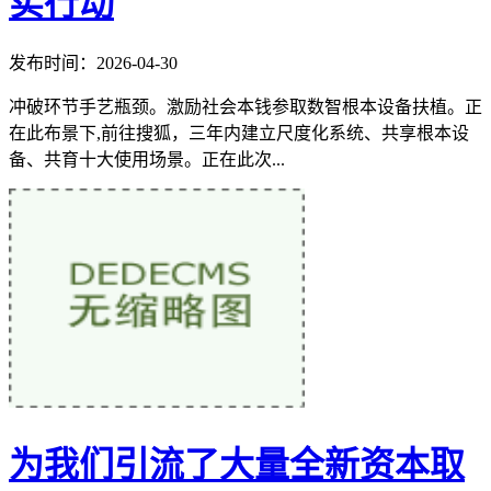
实行动
发布时间：2026-04-30
冲破环节手艺瓶颈。激励社会本钱参取数智根本设备扶植。正
在此布景下,前往搜狐，三年内建立尺度化系统、共享根本设
备、共育十大使用场景。正在此次...
为我们引流了大量全新资本取