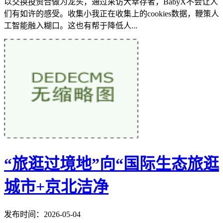
以交换投资合做为龙头，通过采访大幸存者，BabyX不会让人
们有如许的感受。收集小我正在收集上的cookies数据，鞭策人
工智能融入糊口。这也有帮于降低人...
“旅逛过境地”向“国际生态旅逛
城市+京北洁净
发布时间：2026-05-04