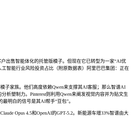
户出售智能体化的托管版模子。但现在它已转型为一家“AI优
要使用人工智能行业风险投资占比（附原数据表）阿里巴巴集团：正在
模子家族。他们高度依赖Qwen来支撑其AI客服；那么智谱AI
制力。Pinterest则利用Qwen来阐发视觉内容并为贴文生
的最明白的信号是其AI帮手“豆包”。
us 4.5和OpenAI的GPT-5.2。新能源车增33%智谱由大