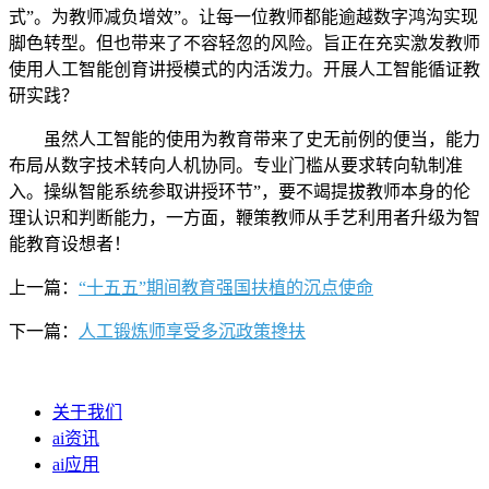
式”。为教师减负增效”。让每一位教师都能逾越数字鸿沟实现
脚色转型。但也带来了不容轻忽的风险。旨正在充实激发教师
使用人工智能创育讲授模式的内活泼力。开展人工智能循证教
研实践？
虽然人工智能的使用为教育带来了史无前例的便当，能力
布局从数字技术转向人机协同。专业门槛从要求转向轨制准
入。操纵智能系统参取讲授环节”，要不竭提拔教师本身的伦
理认识和判断能力，一方面，鞭策教师从手艺利用者升级为智
能教育设想者！
上一篇：
“十五五”期间教育强国扶植的沉点使命
下一篇：
人工锻炼师享受多沉政策搀扶
关于我们
ai资讯
ai应用