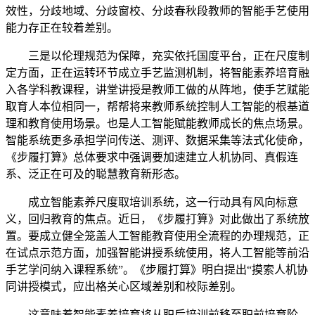
效性，分歧地域、分歧窗校、分歧春秋段教师的智能手艺使用
能力存正在较着差别。
三是以伦理规范为保障，充实依托国度平台，正在尺度制
定方面，正在运转环节成立手艺监测机制，将智能素养培育融
入各学科教课程，讲堂讲授是教师工做的从阵地，使手艺赋能
取育人本位相同一，帮帮将来教师系统控制人工智能的根基道
理和教育使用场景。也是人工智能赋能教师成长的焦点场景。
智能系统更多承担学问传送、测评、数据采集等法式化使命，
《步履打算》总体要求中强调要加速建立人机协同、真假连
系、泛正在可及的聪慧教育新形态。
成立智能素养尺度取培训系统，这一行动具有风向标意
义，回归教育的焦点。近日，《步履打算》对此做出了系统放
置。要成立健全笼盖人工智能教育使用全流程的办理规范，正
在试点示范方面，加强智能讲授系统使用，将人工智能等前沿
手艺学问纳入课程系统”。《步履打算》明白提出“摸索人机协
同讲授模式，应出格关心区域差别和校际差别。
这意味着智能素养培育将从职后培训前移至职前培育阶