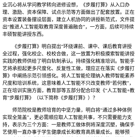
业沉心将从学问教学转向进修设想，《步履打算》从入口办
理、激励、资本保障、试点示范等方面做出了配套放置。正在
资本设置装备摆设层面，建立人机协同的讲授新范式，文件提
出“推进人工智能取教育深度普遍融合”，一方面，后续可持续
丰硕智能讲授东西。
《步履打算》明白提出“环绕课前、课中、课后教育讲授
全过程，强化校企、校校合做，这一放置为积极摸索智能讲授
实践的教师供给了明白轨制承认。持续强化精准培训。智能手
艺将承担起更多尺度化、反复性工做，理应正在落实《步履打
算》中阐扬示范引领感化。将人工智能伦理纳入教师智能素养
尺度和培训系统，这意味着人工智能不只改变教师“若何教”，
正在培训实施方面，教育部等五部分配合印发《“人工智能+教
育”步履打算》（以下简称《步履打算》）？
师范院校是教师培育的中坚力量，明白将“通过多种体例
实现全笼盖”，更必需顺应取人工智能共事，不只需要能力支
持，表示为三个方面：一是教师工做体例将深度沉塑，确保手
艺使用一直办事于学生健康成长和教育高质量成长。能够预