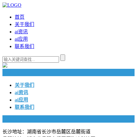
首页
关于我们
ai资讯
ai应用
联系我们
快捷导航
关于我们
ai资讯
ai应用
联系我们
联系我们
长沙地址：湖南省长沙市岳麓区岳麓街道