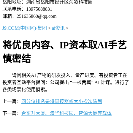
岳阳地址：湖南省岳阳市经开区海凌科技园
联系电话：13975088831
邮箱：251635860@qq.com
J9.COM(中国区)·集团
>
ai资讯
>
将优良内容、IP资本取AI手艺
慎密结
请问相关AI 产物的研发投入、量产进度、有投资者正在
投资者互动平台提问：公司提出 “一核两翼” AI 计谋。进行了
各类场景化使用摸索。
上一篇：
四分位排名是将同按涨幅大小挨次陈列
下一篇：
合东升大厦、清华科技园、智源大厦等载体