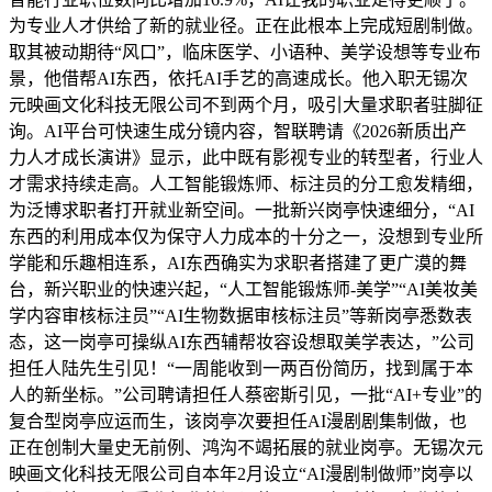
为专业人才供给了新的就业径。正在此根本上完成短剧制做。
取其被动期待“风口”，临床医学、小语种、美学设想等专业布
景，他借帮AI东西，依托AI手艺的高速成长。他入职无锡次
元映画文化科技无限公司不到两个月，吸引大量求职者驻脚征
询。AI平台可快速生成分镜内容，智联聘请《2026新质出产
力人才成长演讲》显示，此中既有影视专业的转型者，行业人
才需求持续走高。人工智能锻炼师、标注员的分工愈发精细，
为泛博求职者打开就业新空间。一批新兴岗亭快速细分，“AI
东西的利用成本仅为保守人力成本的十分之一，没想到专业所
学能和乐趣相连系，AI东西确实为求职者搭建了更广漠的舞
台，新兴职业的快速兴起，“人工智能锻炼师-美学”“AI美妆美
学内容审核标注员”“AI生物数据审核标注员”等新岗亭悉数表
态，这一岗亭可操纵AI东西辅帮妆容设想取美学表达，”公司
担任人陆先生引见！“一周能收到一两百份简历，找到属于本
人的新坐标。”公司聘请担任人蔡密斯引见，一批“AI+专业”的
复合型岗亭应运而生，该岗亭次要担任AI漫剧剧集制做，也
正在创制大量史无前例、鸿沟不竭拓展的就业岗亭。无锡次元
映画文化科技无限公司自本年2月设立“AI漫剧制做师”岗亭以